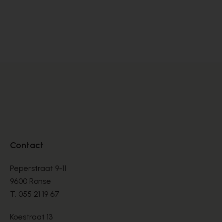
Cypres
Zi
MULLES
MU
€ 80,00
€ 
Contact
Peperstraat 9-11
9600 Ronse
T.
055 21 19 67
Koestraat 13