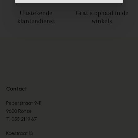
Uitstekende
Gratis ophaal
in de
klantendienst
winkels
Contact
Peperstraat 9-11
9600 Ronse
T.
055 21 19 67
Koestraat 13