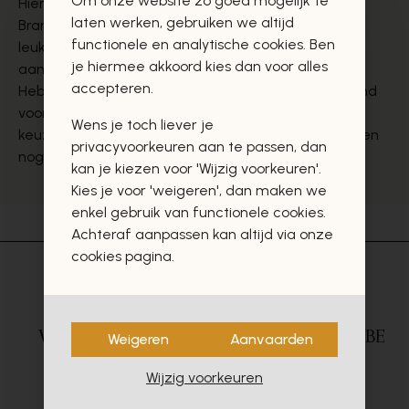
Om onze website zo goed mogelijk te
Hier vind je onze collectie schoenen van The White
laten werken, gebruiken we altijd
Brand voor dames, momenteel hebben wij enkele
functionele en analytische cookies. Ben
leuke damesmuiltjes van The White Brand in ons
je hiermee akkoord kies dan voor alles
aanbod.
accepteren.
Heb je jouw favoriete schoenen van The White Brand
voor dames gevonden? Maak dan hieronder jouw
Wens je toch liever je
keuze en bestel ze bij Jean Delaere online! Wij hebben
privacyvoorkeuren aan te passen, dan
nog
muiltjes van andere merken
in onze collectie.
kan je kiezen voor 'Wijzig voorkeuren'.
Kies je voor 'weigeren', dan maken we
enkel gebruik van functionele cookies.
Achteraf aanpassen kan altijd via onze
cookies pagina.
Veilig betalen
via
Gratis levering in BE
Weigeren
Aanvaarden
Mollie
vanaf €75,-*
Wijzig voorkeuren