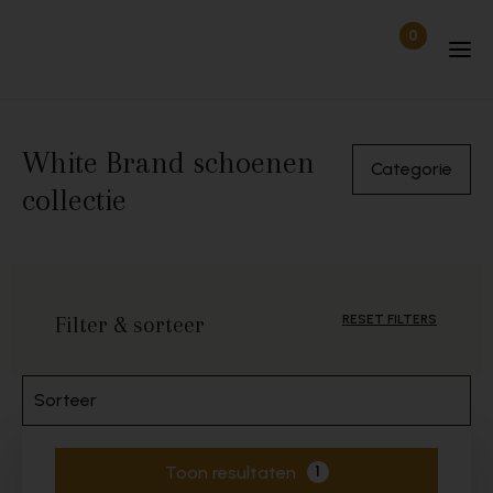
Skip to content
0
Items in wi
Uitgelogd
White Brand schoenen
Categorie
collectie
Filter & sorteer
RESET FILTERS
Sorteer
Toon resultaten
1
Actieve filters