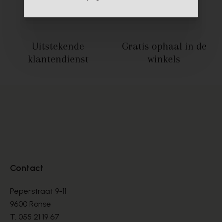
Uitstekende
Gratis ophaal
in de
klantendienst
winkels
Contact
Peperstraat 9-11
9600 Ronse
T.
055 21 19 67