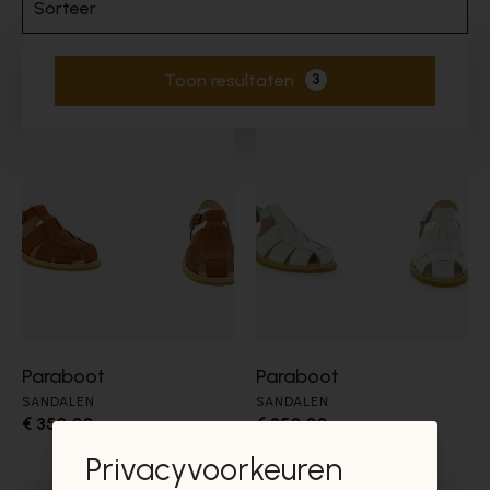
Sorteer
Toon resultaten
3
Actieve filters
Paraboot
Paraboot
SANDALEN
SANDALEN
€ 350,00
€ 350,00
Privacyvoorkeuren