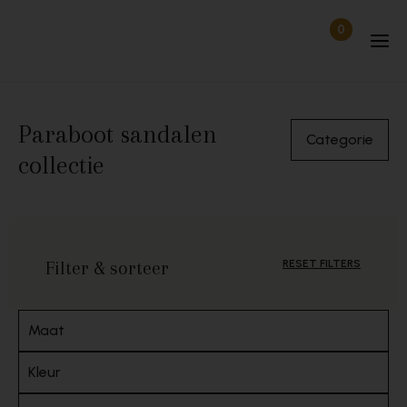
Skip to content
0
Items in wi
Uitgelogd
Paraboot sandalen
Categorie
collectie
Filter & sorteer
RESET FILTERS
Maat
Kleur