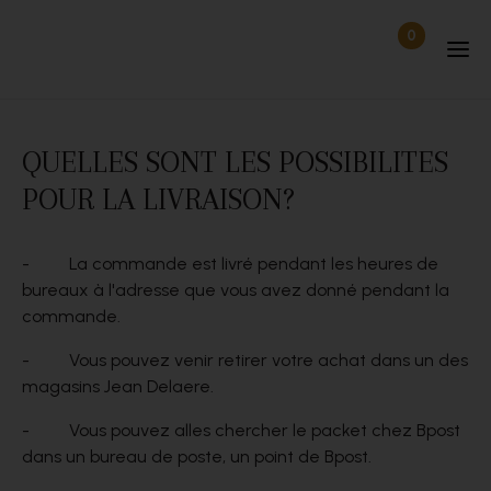
Passer au contenu
0
Articles dan
Déconnecté
QUELLES SONT LES POSSIBILITES
POUR LA LIVRAISON?
- La commande est livré pendant les heures de
bureaux à l'adresse que vous avez donné pendant la
commande.
- Vous pouvez venir retirer votre achat dans un des
magasins Jean Delaere.
- Vous pouvez alles chercher le packet chez Bpost
dans un bureau de poste, un point de Bpost.