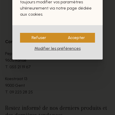
toujours modifier vos paramètres
ultérieurement via notre page dédiée
aux cookies.
Refuser
Accepter
Contact
Modifier les préférences
Peperstraat 9-11
9600 Ronse
T.
055 21 19 67
Koestraat 13
9000 Gent
T.
09 223 28 25
Restez informé de nos derniers produits et