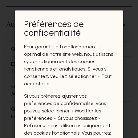
Préférences de
Autres questions dans « Livraison »
confidentialité
Pour garantir le fonctionnement
QUI LIVRE MA COMMANDE?
optimal de notre site web, nous utilisons
systématiquement des cookies
EST-CE QUE JE DOIS PAYER DES FRAIS DE
fonctionnels et analytiques. Si vous y
TRANSPORT?
consentez, veuillez sélectionner « Tout
accepter ».
QUAND EST-CE QUE JE VAIS RECEVOIR MES
ACHATS?
Si vous préférez ajuster vos
préférences de confidentialité, vous
QUE FAIRE SI JE NE SUIS PAS A LA MAISON POUR
pouvez sélectionner « Modifier les
LA LIVRAISON?
préférences ». Si vous choisissez «
Refuser », nous utiliserons uniquement
des cookies fonctionnels. Vous pourrez