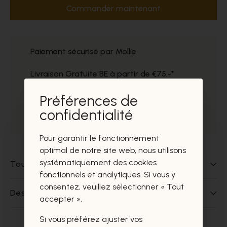
Commander maintenant
Paiement sécurisé par Mollie
Livraison Gratuite BE à partir de €75,-*
Service impeccable
Préférences de
confidentialité
Prélèvement gratuit dans nos magasins
Pour garantir le fonctionnement
optimal de notre site web, nous utilisons
systématiquement des cookies
Tout sur ce produit
fonctionnels et analytiques. Si vous y
consentez, veuillez sélectionner « Tout
Des questions sur ce produit?
accepter ».
Si vous préférez ajuster vos