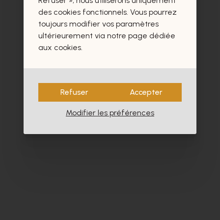
Refuser », nous utiliserons uniquement
- 60%
des cookies fonctionnels. Vous pourrez
toujours modifier vos paramètres
ultérieurement via notre page dédiée
aux cookies.
Refuser
Accepter
Modifier les préférences
La Badia
Pa