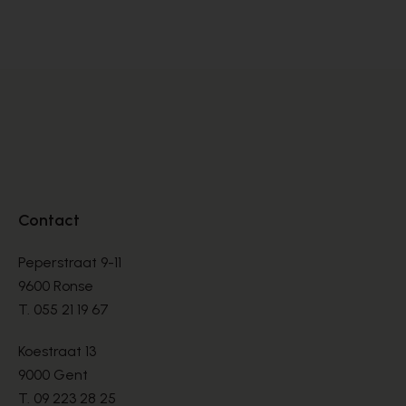
ESPADRILLES
ES
€ 44,00
€ 
€ 110,00
Contact
Peperstraat 9-11
9600 Ronse
T.
055 21 19 67
Koestraat 13
9000 Gent
T.
09 223 28 25