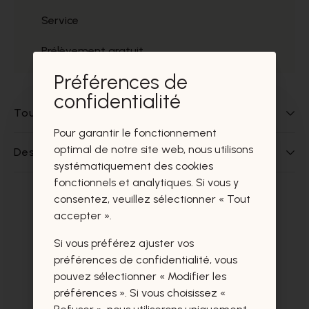
Service
Prélèvement gratuit
Préférences de
confidentialité
Tout sur ce produit
Pour garantir le fonctionnement
optimal de notre site web, nous utilisons
Des questions sur ce produit?
systématiquement des cookies
fonctionnels et analytiques. Si vous y
consentez, veuillez sélectionner « Tout
Ces produits vous intéresseront
accepter ».
certainement aussi.
Si vous préférez ajuster vos
préférences de confidentialité, vous
pouvez sélectionner « Modifier les
préférences ». Si vous choisissez «