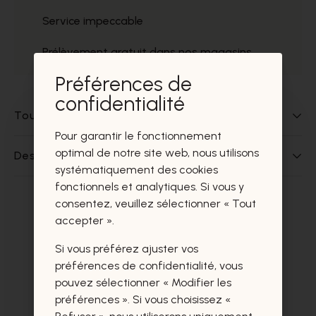
Service impeccable
Prélèvement gratuit dans nos magasins
Préférences de
confidentialité
Tout sur ce produit
Pour garantir le fonctionnement
optimal de notre site web, nous utilisons
Des questions sur ce produit?
systématiquement des cookies
fonctionnels et analytiques. Si vous y
consentez, veuillez sélectionner « Tout
Ces produits vous intéresseront
accepter ».
certainement aussi.
Si vous préférez ajuster vos
préférences de confidentialité, vous
pouvez sélectionner « Modifier les
préférences ». Si vous choisissez «