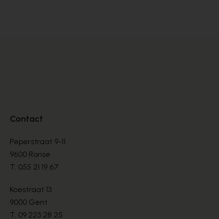
BOOTS
BO
€ 135,00
€ 
Contact
Peperstraat 9-11
9600 Ronse
T.
055 21 19 67
Koestraat 13
9000 Gent
T.
09 223 28 25