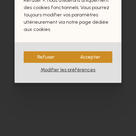
Refuser », nous utiliserons uniquement
des cookies fonctionnels. Vous pourrez
toujours modifier vos paramètres
ultérieurement via notre page dédiée
aux cookies.
Refuser
Accepter
Modifier les préférences
Alpe
Cy