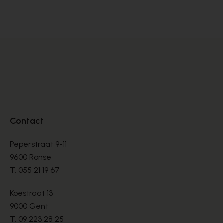
BASKETS
BA
€ 99,00
€ 
€ 165,00
Contact
Peperstraat 9-11
9600 Ronse
T.
055 21 19 67
Koestraat 13
9000 Gent
T.
09 223 28 25