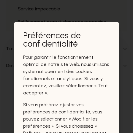
Service impeccable
Prélèvement gratuit dans nos magasins
Préférences de
confidentialité
Tout sur ce produit
Pour garantir le fonctionnement
optimal de notre site web, nous utilisons
Des questions sur ce produit?
systématiquement des cookies
fonctionnels et analytiques. Si vous y
consentez, veuillez sélectionner « Tout
Ces produits vous intéresseront
accepter ».
certainement aussi.
Si vous préférez ajuster vos
préférences de confidentialité, vous
pouvez sélectionner « Modifier les
préférences ». Si vous choisissez «