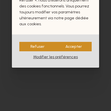
Refuser », nous utiliserons uniquement
- 40%
des cookies fonctionnels. Vous pourrez
toujours modifier vos paramètres
ultérieurement via notre page dédiée
aux cookies.
Refuser
Accepter
Modifier les préférences
Dlsport
Ho