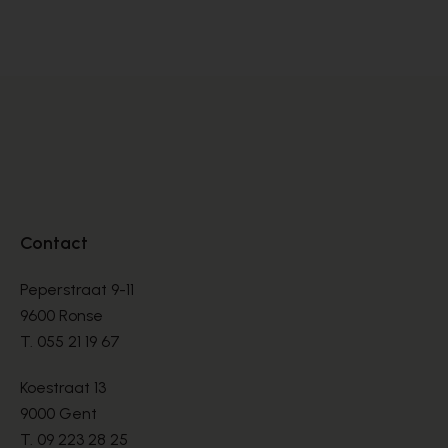
DÉCOLLETÉS
DÉ
€ 105,00
€ 
€ 175,00
Contact
Peperstraat 9-11
9600 Ronse
T.
055 21 19 67
Koestraat 13
9000 Gent
T.
09 223 28 25