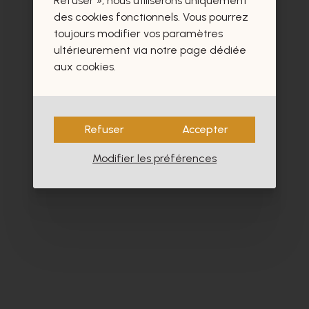
Refuser », nous utiliserons uniquement
- 40%
des cookies fonctionnels. Vous pourrez
toujours modifier vos paramètres
ultérieurement via notre page dédiée
aux cookies.
Refuser
Accepter
Modifier les préférences
Zinda
Pe