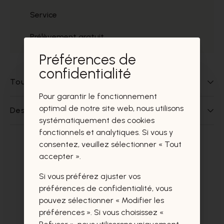
Service
Prélèvement gratuit
Préférences de
confidentialité
Tout sur ce produit
Pour garantir le fonctionnement
optimal de notre site web, nous utilisons
Des questions sur ce produit?
systématiquement des cookies
fonctionnels et analytiques. Si vous y
consentez, veuillez sélectionner « Tout
Ces produits vous intéresseront
accepter ».
certainement aussi.
Si vous préférez ajuster vos
préférences de confidentialité, vous
pouvez sélectionner « Modifier les
préférences ». Si vous choisissez «