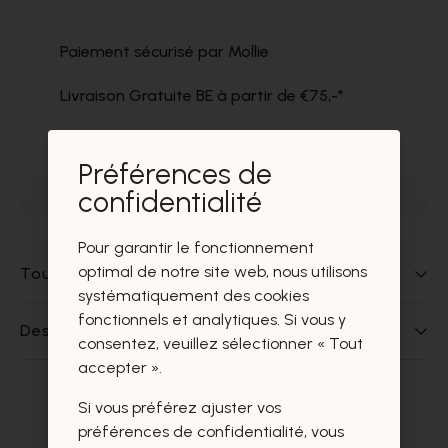
Paiement sécurisé par Mollie
Livraison Gratuite BE à partir de €75,-*
Service impeccable
Préférences de
Prélèvement gratuit dans nos magasins
confidentialité
Pour garantir le fonctionnement
optimal de notre site web, nous utilisons
Tout sur ce produit
systématiquement des cookies
fonctionnels et analytiques. Si vous y
Des questions sur ce produit?
consentez, veuillez sélectionner « Tout
accepter ».
Si vous préférez ajuster vos
Ces produits vous intéresseront
préférences de confidentialité, vous