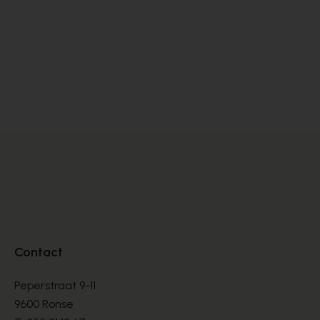
Dlsport
Sa
BASKETS
BA
€ 99,00
€ 
€ 165,00
Contact
Peperstraat 9-11
9600 Ronse