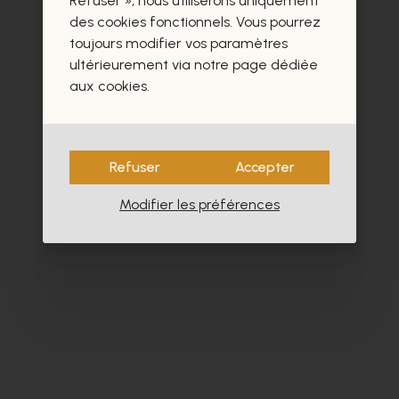
Refuser », nous utiliserons uniquement
des cookies fonctionnels. Vous pourrez
toujours modifier vos paramètres
ultérieurement via notre page dédiée
aux cookies.
Refuser
Accepter
Modifier les préférences
Alpe
Zi