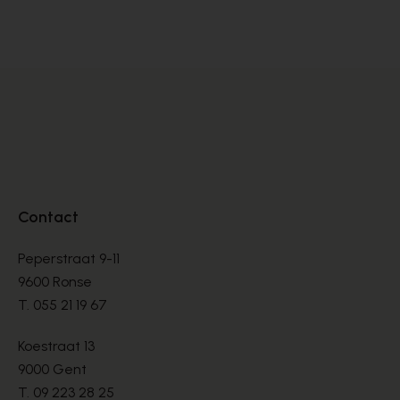
BOOTS
BO
€ 135,00
€ 
Contact
Peperstraat 9-11
9600 Ronse
T.
055 21 19 67
Koestraat 13
9000 Gent
T.
09 223 28 25