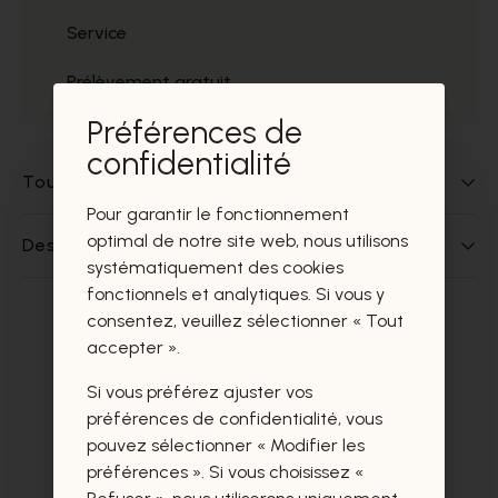
Service
Prélèvement gratuit
Préférences de
confidentialité
Tout sur ce produit
Pour garantir le fonctionnement
optimal de notre site web, nous utilisons
Des questions sur ce produit?
systématiquement des cookies
fonctionnels et analytiques. Si vous y
consentez, veuillez sélectionner « Tout
Ces produits vous intéresseront
accepter ».
certainement aussi.
Si vous préférez ajuster vos
préférences de confidentialité, vous
pouvez sélectionner « Modifier les
préférences ». Si vous choisissez «