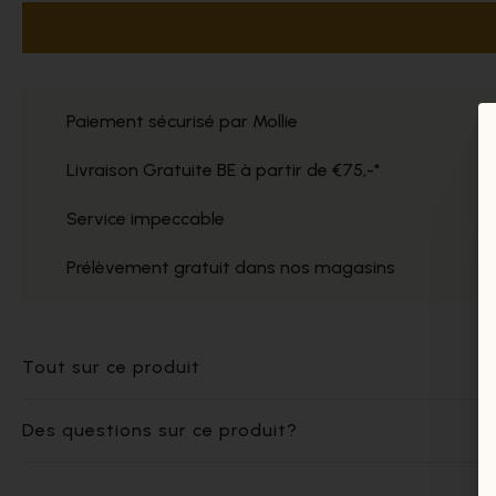
Paiement sécurisé par Mollie
Livraison Gratuite BE à partir de €75,-*
Service impeccable
Prélèvement gratuit dans nos magasins
Tout sur ce produit
Des questions sur ce produit?