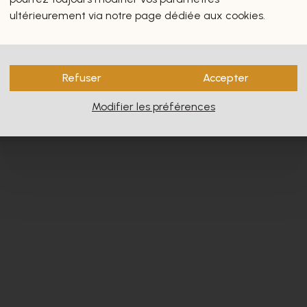
s vous intéresseront certain
ultérieurement via notre page dédiée aux cookies.
Refuser
Accepter
Modifier les préférences