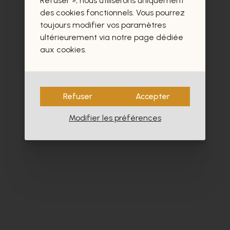
Refuser », nous utiliserons uniquement
- 40%
des cookies fonctionnels. Vous pourrez
toujours modifier vos paramètres
ultérieurement via notre page dédiée
aux cookies.
Refuser
Accepter
Modifier les préférences
Dlsport
Sa