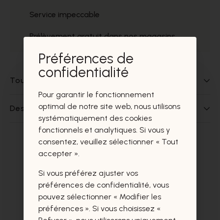
Service impeccable
Prélèvement gratuit dans nos magasins
Préférences de
confidentialité
Tout sur ce produit
Pour garantir le fonctionnement
optimal de notre site web, nous utilisons
Des questions sur ce produit?
systématiquement des cookies
fonctionnels et analytiques. Si vous y
consentez, veuillez sélectionner « Tout
Ces produits vous intéresseront
accepter ».
certainement aussi.
Si vous préférez ajuster vos
préférences de confidentialité, vous
pouvez sélectionner « Modifier les
préférences ». Si vous choisissez «