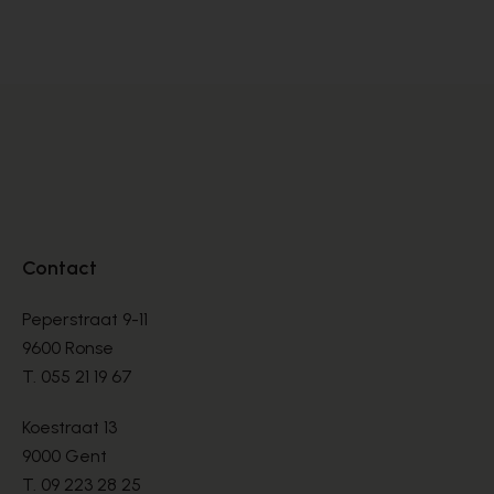
BASKETS
BA
€ 99,00
€ 
€ 165,00
Contact
Peperstraat 9-11
9600 Ronse
T.
055 21 19 67
Koestraat 13
9000 Gent
T.
09 223 28 25