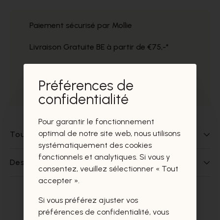
Paiement sécurisé par Mollie
Livraison Gratuite BE à partir de €75,-*
Service impeccable
Préférences de
Prélèvement gratuit dans nos magasins
confidentialité
Pour garantir le fonctionnement
optimal de notre site web, nous utilisons
Tout sur ce produit
systématiquement des cookies
fonctionnels et analytiques. Si vous y
Des questions sur ce produit?
consentez, veuillez sélectionner « Tout
accepter ».
Si vous préférez ajuster vos
Ces produits vous intéresseront
préférences de confidentialité, vous