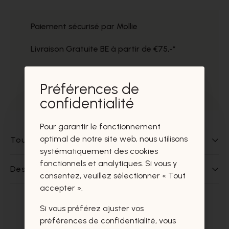
Paiement sécurisé par Mollie
Livraison Gratuite BE à partir de €75,-*
Service impeccable
Préférences de
Prélèvement gratuit dans nos magasins
confidentialité
Pour garantir le fonctionnement
optimal de notre site web, nous utilisons
Tout sur ce produit
systématiquement des cookies
fonctionnels et analytiques. Si vous y
Des questions sur ce produit?
consentez, veuillez sélectionner « Tout
accepter ».
Si vous préférez ajuster vos
Ces produits vous intéresseront
préférences de confidentialité, vous