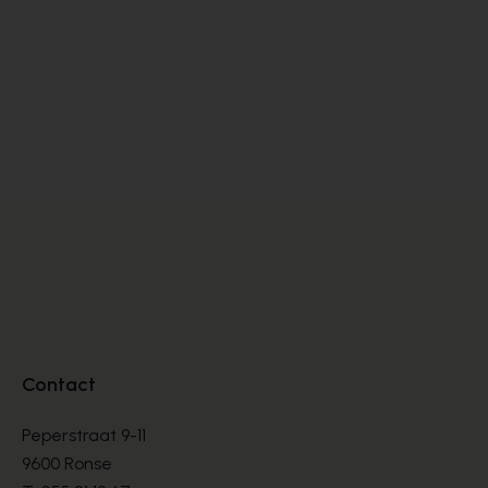
La Boucle
La
CEINTURE
CE
€ 69,00
€ 
Contact
Peperstraat 9-11
9600 Ronse