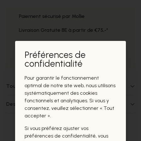
Paiement sécurisé par Mollie
Livraison Gratuite BE à partir de €75,-*
Service impeccable
Préférences de
Prélèvement gratuit dans nos magasins
confidentialité
Pour garantir le fonctionnement
optimal de notre site web, nous utilisons
Tout sur ce produit
systématiquement des cookies
fonctionnels et analytiques. Si vous y
Des questions sur ce produit?
consentez, veuillez sélectionner « Tout
accepter ».
Si vous préférez ajuster vos
Ces produits vous intéresseront
préférences de confidentialité, vous