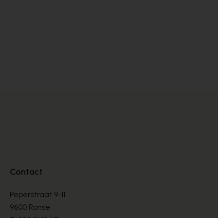
Softwaves
Di
MOCCASSINS
MO
€ 190,00
€ 
Contact
Peperstraat 9-11
9600 Ronse