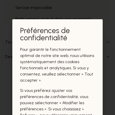
Service impeccable
Prélèvement gratuit dans nos magasins
Préférences de
confidentialité
Tout sur ce produit
Pour garantir le fonctionnement
optimal de notre site web, nous utilisons
Des questions sur ce produit?
systématiquement des cookies
fonctionnels et analytiques. Si vous y
consentez, veuillez sélectionner « Tout
Ces produits vous intéresseront
accepter ».
certainement aussi.
Si vous préférez ajuster vos
préférences de confidentialité, vous
pouvez sélectionner « Modifier les
préférences ». Si vous choisissez «