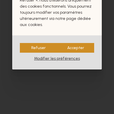
Refuser », nous utiliserons uniquement
des cookies fonctionnels. Vous pourrez
toujours modifier vos paramètres
ultérieurement via notre page dédiée
aux cookies.
Refuser
Accepter
Modifier les préférences
Alpe
Cy