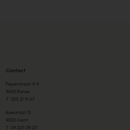
BOOTS
BO
€ 135,00
€ 
Contact
Peperstraat 9-11
9600 Ronse
T.
055 21 19 67
Koestraat 13
9000 Gent
T.
09 223 28 25