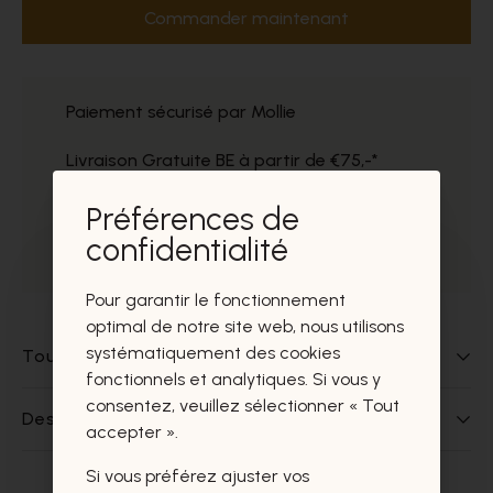
Commander maintenant
Paiement sécurisé par Mollie
Livraison Gratuite BE à partir de €75,-*
Service impeccable
Préférences de
confidentialité
Prélèvement gratuit dans nos magasins
Pour garantir le fonctionnement
optimal de notre site web, nous utilisons
systématiquement des cookies
Tout sur ce produit
fonctionnels et analytiques. Si vous y
consentez, veuillez sélectionner « Tout
Des questions sur ce produit?
accepter ».
Si vous préférez ajuster vos