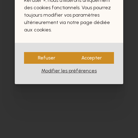
Refuser », nous utiliserons uniquement
des cookies fonctionnels. Vous pourrez
toujours modifier vos paramètres
ultérieurement via notre page dédiée
aux cookies.
Refuser
Accepter
Modifier les préférences
Softwaves
M