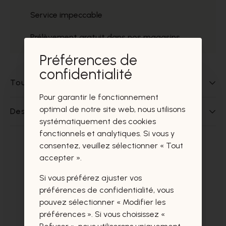
Service impeccable
Prélèvement gratuit dans nos magasins
Préférences de
confidentialité
Tout sur ce produit
Pour garantir le fonctionnement
optimal de notre site web, nous utilisons
Des questions sur ce produit?
systématiquement des cookies
fonctionnels et analytiques. Si vous y
consentez, veuillez sélectionner « Tout
Ces produits vous intéresseront
accepter ».
certainement aussi.
Si vous préférez ajuster vos
préférences de confidentialité, vous
pouvez sélectionner « Modifier les
préférences ». Si vous choisissez «