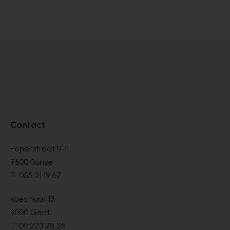
MOCCASSINS
MO
€ 190,00
€ 
Contact
Peperstraat 9-11
9600 Ronse
T.
055 21 19 67
Koestraat 13
9000 Gent
T.
09 223 28 25