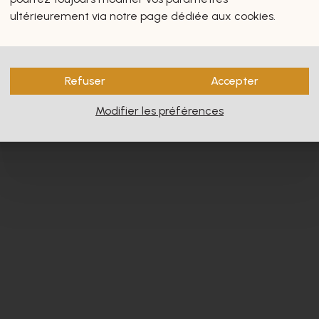
s vous intéresseront certain
ultérieurement via notre page dédiée aux cookies.
Refuser
Accepter
Modifier les préférences