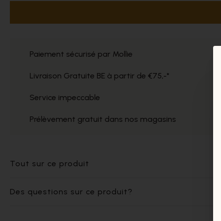
Paiement sécurisé par Mollie
Livraison Gratuite BE à partir de €75,-*
Service impeccable
Prélèvement gratuit dans nos magasins
Tout sur ce produit
Des questions sur ce produit?