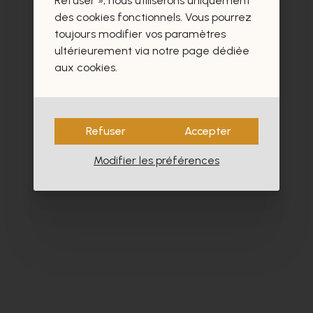
Refuser », nous utiliserons uniquement
des cookies fonctionnels. Vous pourrez
toujours modifier vos paramètres
ultérieurement via notre page dédiée
aux cookies.
Refuser
Accepter
Modifier les préférences
Cypres
Co