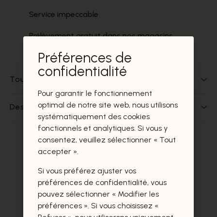
Service impeccable
Prélèvement gratuit dans nos magasins
Préférences de
confidentialité
Tout sur ce produit
Pour garantir le fonctionnement
optimal de notre site web, nous utilisons
Des questions sur ce produit?
systématiquement des cookies
fonctionnels et analytiques. Si vous y
consentez, veuillez sélectionner « Tout
Ces produits vous intéresseront
accepter ».
certainement aussi.
Si vous préférez ajuster vos
préférences de confidentialité, vous
pouvez sélectionner « Modifier les
préférences ». Si vous choisissez «