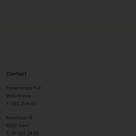
MULLES
MU
€ 80,00
€ 
Contact
Peperstraat 9-11
9600 Ronse
T.
055 21 19 67
Koestraat 13
9000 Gent
T.
09 223 28 25