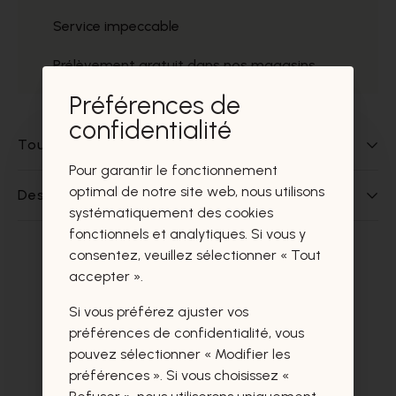
Service impeccable
Prélèvement gratuit dans nos magasins
Préférences de
confidentialité
Tout sur ce produit
Pour garantir le fonctionnement
optimal de notre site web, nous utilisons
Des questions sur ce produit?
systématiquement des cookies
fonctionnels et analytiques. Si vous y
consentez, veuillez sélectionner « Tout
Ces produits vous intéresseront
accepter ».
certainement aussi.
Si vous préférez ajuster vos
préférences de confidentialité, vous
pouvez sélectionner « Modifier les
préférences ». Si vous choisissez «