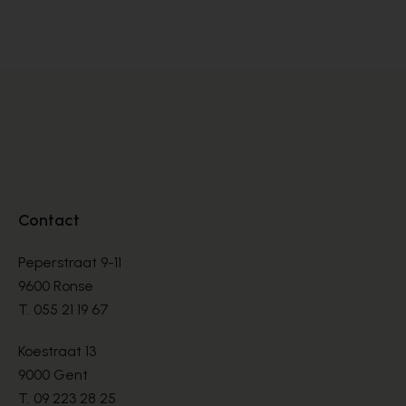
BOTTINES
BO
€ 145,00
€ 
Contact
Peperstraat 9-11
9600 Ronse
T.
055 21 19 67
Koestraat 13
9000 Gent
T.
09 223 28 25