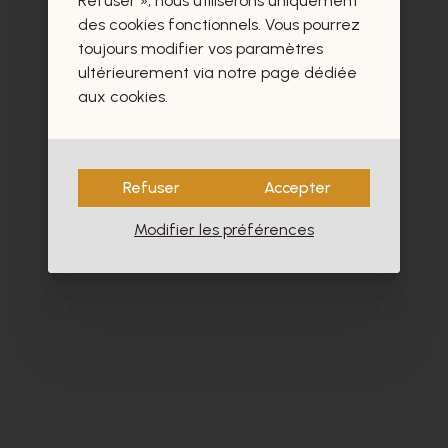
Refuser », nous utiliserons uniquement
des cookies fonctionnels. Vous pourrez
toujours modifier vos paramètres
ultérieurement via notre page dédiée
aux cookies.
Refuser
Accepter
Modifier les préférences
Camper
Cy