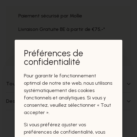
Paiement sécurisé par Mollie
Livraison Gratuite BE à partir de €75,-*
Service impeccable
Préférences de
Prélèvement gratuit dans nos magasins
confidentialité
Pour garantir le fonctionnement
optimal de notre site web, nous utilisons
Tout sur ce produit
systématiquement des cookies
fonctionnels et analytiques. Si vous y
Des questions sur ce produit?
consentez, veuillez sélectionner « Tout
accepter ».
Si vous préférez ajuster vos
Ces produits vous intéresseront
préférences de confidentialité, vous