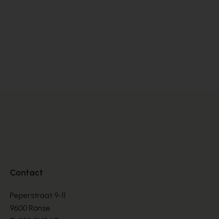
Scapa
Cy
PANTOUFFLES
PA
€ 40,00
€ 
Contact
Peperstraat 9-11
9600 Ronse