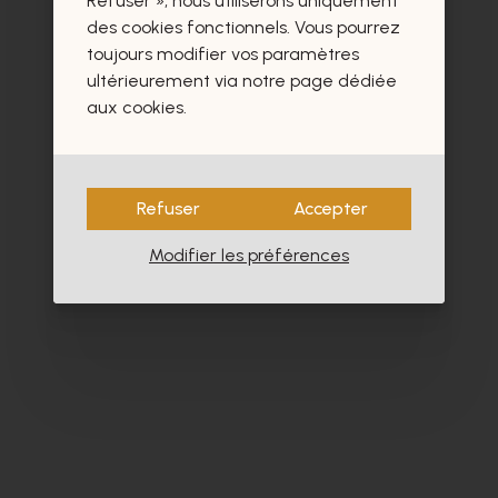
Refuser », nous utiliserons uniquement
des cookies fonctionnels. Vous pourrez
toujours modifier vos paramètres
ultérieurement via notre page dédiée
aux cookies.
Refuser
Accepter
Modifier les préférences
Peter Kaiser
Zi