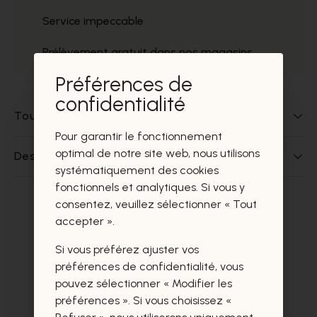
Service impeccable
Prélèvement gratuit dans nos magasins
Préférences de
confidentialité
Tout sur ce produit
Pour garantir le fonctionnement
optimal de notre site web, nous utilisons
Des questions sur ce produit?
systématiquement des cookies
fonctionnels et analytiques. Si vous y
consentez, veuillez sélectionner « Tout
Ces produits vous intéresseront
accepter ».
certainement aussi.
Si vous préférez ajuster vos
préférences de confidentialité, vous
pouvez sélectionner « Modifier les
préférences ». Si vous choisissez «