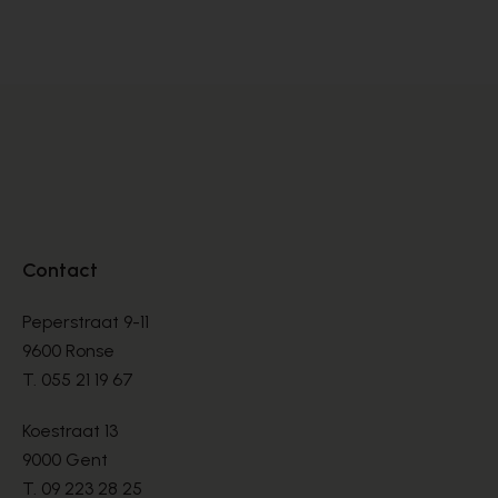
DÉCOLLETÉS
DÉ
€ 145,00
€ 
Contact
Peperstraat 9-11
9600 Ronse
T.
055 21 19 67
Koestraat 13
9000 Gent
T.
09 223 28 25