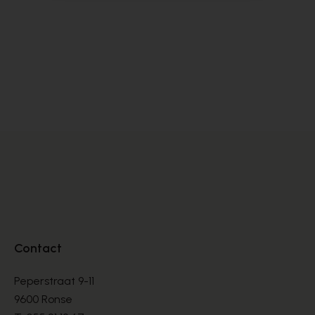
Cypres
C
BOTTINES
BO
€ 150,00
€ 
Contact
Peperstraat 9-11
9600 Ronse