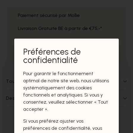
Paiement sécurisé par Mollie
Livraison Gratuite BE à partir de €75,-*
Service impeccable
Préférences de
Prélèvement gratuit dans nos magasins
confidentialité
Pour garantir le fonctionnement
optimal de notre site web, nous utilisons
Tout sur ce produit
systématiquement des cookies
fonctionnels et analytiques. Si vous y
Des questions sur ce produit?
consentez, veuillez sélectionner « Tout
accepter ».
Si vous préférez ajuster vos
Ces produits vous intéresseront
préférences de confidentialité, vous