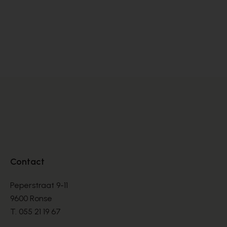
Satorisan
BASKETS
€ 76,00
€ 190,00
Contact
Peperstraat 9-11
9600 Ronse
T.
055 21 19 67