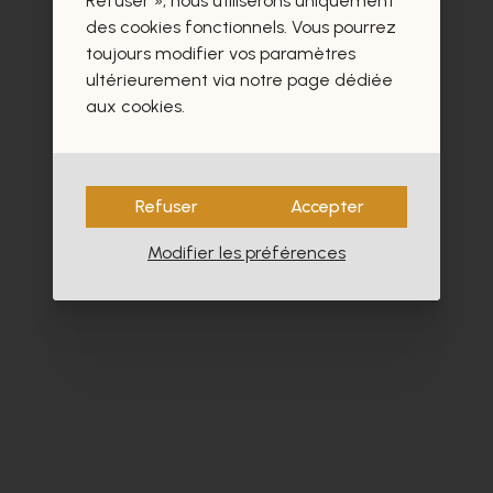
Refuser », nous utiliserons uniquement
- 30%
des cookies fonctionnels. Vous pourrez
toujours modifier vos paramètres
ultérieurement via notre page dédiée
aux cookies.
Refuser
Accepter
Modifier les préférences
Fratelli Rosana
Tr