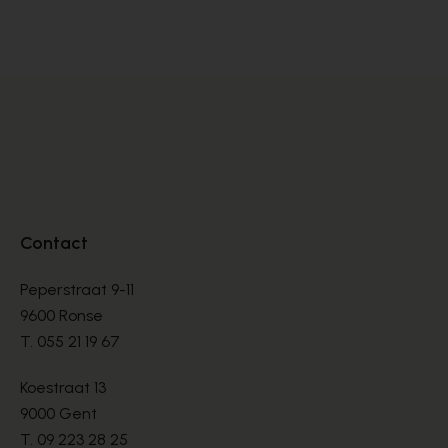
MOCCASSINS
MO
€ 157,50
€ 
€ 225,00
Contact
Peperstraat 9-11
9600 Ronse
T.
055 21 19 67
Koestraat 13
9000 Gent
T.
09 223 28 25