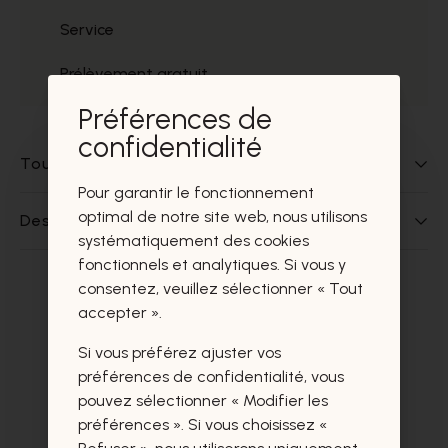
Service
Prélèvement gratuit
Préférences de
confidentialité
Tout sur ce produit
Pour garantir le fonctionnement
optimal de notre site web, nous utilisons
Des questions sur ce produit?
systématiquement des cookies
fonctionnels et analytiques. Si vous y
consentez, veuillez sélectionner « Tout
Ces produits vous intéresseront
accepter ».
certainement aussi.
Si vous préférez ajuster vos
préférences de confidentialité, vous
pouvez sélectionner « Modifier les
préférences ». Si vous choisissez «