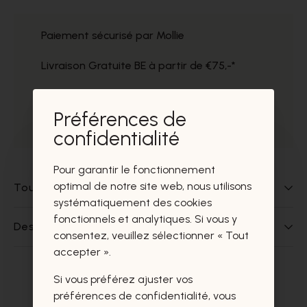
Paiement sécurisé par Mollie
Livraison Gratuite BE à partir de €75,-*
Service impeccable
Préférences de
Prélèvement gratuit dans nos magasins
confidentialité
Pour garantir le fonctionnement
optimal de notre site web, nous utilisons
Tout sur ce produit
systématiquement des cookies
fonctionnels et analytiques. Si vous y
Des questions sur ce produit?
consentez, veuillez sélectionner « Tout
accepter ».
Si vous préférez ajuster vos
Ces produits vous intéresseront
préférences de confidentialité, vous