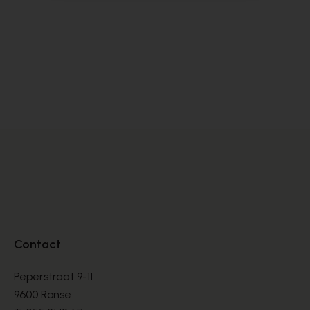
Peter Kaiser
Vo
DÉCOLLETÉS
DÉ
€ 145,00
€ 
Contact
Peperstraat 9-11
9600 Ronse