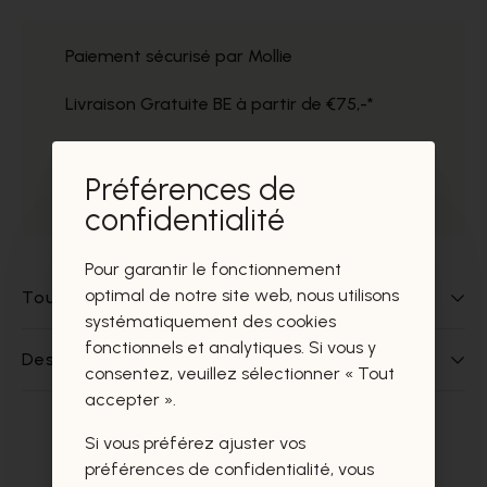
Paiement sécurisé par Mollie
Livraison Gratuite BE à partir de €75,-*
Service impeccable
Préférences de
Prélèvement gratuit dans nos magasins
confidentialité
Pour garantir le fonctionnement
optimal de notre site web, nous utilisons
Tout sur ce produit
systématiquement des cookies
fonctionnels et analytiques. Si vous y
Des questions sur ce produit?
consentez, veuillez sélectionner « Tout
accepter ».
Si vous préférez ajuster vos
Ces produits vous intéresseront
préférences de confidentialité, vous