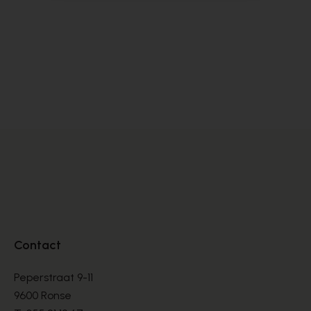
Dlsport
Ho
BASKETS
BA
€ 99,00
€ 
€ 165,00
Contact
Peperstraat 9-11
9600 Ronse