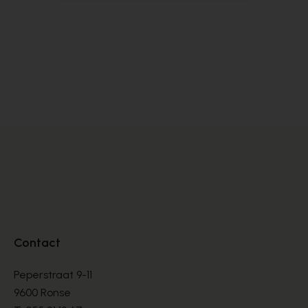
Alpe
Cy
BOOTS
BO
€ 135,00
€ 
Contact
Peperstraat 9-11
9600 Ronse