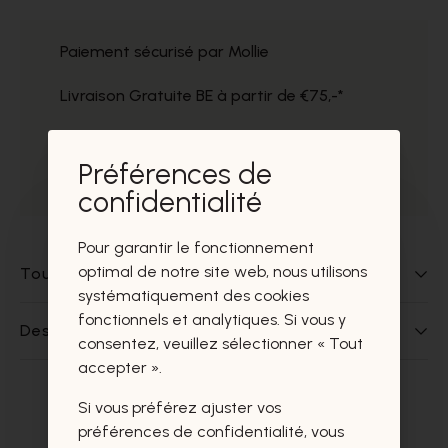
Paiement sécurisé par Mollie
Livraison Gratuite BE à partir de €75,-*
Service impeccable
Préférences de
Prélèvement gratuit dans nos magasins
confidentialité
Pour garantir le fonctionnement
optimal de notre site web, nous utilisons
Tout sur ce produit
systématiquement des cookies
fonctionnels et analytiques. Si vous y
Des questions sur ce produit?
consentez, veuillez sélectionner « Tout
accepter ».
Si vous préférez ajuster vos
Ces produits vous intéresseront
préférences de confidentialité, vous