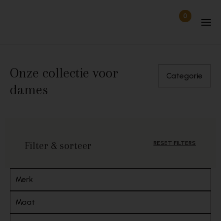
Skip to content
0
Items in wi
Uitgelogd
Onze collectie voor
Categorie
dames
Filter & sorteer
RESET FILTERS
Merk
Maat