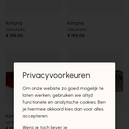
Kirruna
Kirruna
SNEAKERS
SNEAKERS
€ 199,00
€ 199,00
Privacyvoorkeuren
Om onze website zo goed mogelijk te
laten werken, gebruiken we altijd
functionele en analytische cookies. Ben
je hiermee akkoord kies dan voor alles
Kirruna
Kirruna
accepteren.
VETERSCHOENEN
VETERSCHOENEN
Wens je toch liever je
€ 159,00
€ 159,00