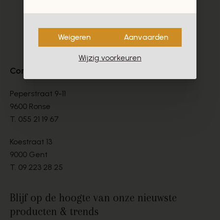
Weigeren
Aanvaarden
Wijzig voorkeuren
Contact
Peperstraat 9-11
9600 Ronse
T.
055 21 19 67
Koestraat 13
9000 Gent
T.
09 223 28 25
Blijf op de hoogte van onze nieuwste
producten & trends