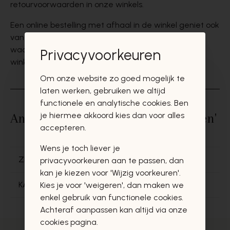
retourvoorwaarden in onze winkels.
Een online bestelling met afhaal in de winkel geniet ook
van 14 dagen retourrecht na ontvangst van de mail
waarin staat dat uw bestelling beschikbaar is in de
Privacyvoorkeuren
winkel.
Om onze website zo goed mogelijk te
laten werken, gebruiken we altijd
functionele en analytische cookies. Ben
Andere vragen binnen 'Retourneren'
je hiermee akkoord kies dan voor alles
accepteren.
Wens je toch liever je
ZIJN ER RETOURKOSTEN?
privacyvoorkeuren aan te passen, dan
kan je kiezen voor 'Wijzig voorkeuren'.
KAN IK MIJN BESTELLING RUILEN?
Kies je voor 'weigeren', dan maken we
enkel gebruik van functionele cookies.
Achteraf aanpassen kan altijd via onze
cookies pagina.