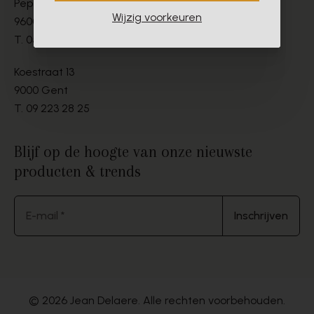
Peperstraat 9-11
Wijzig voorkeuren
9600 Ronse
T.
055 21 19 67
Koestraat 13
9000 Gent
T.
09 223 28 25
Blijf op de hoogte van onze nieuwste
producten & trends
E-mail *
Inschrijven
© 2026 Jean Delaere. Alle rechten voorbehouden.