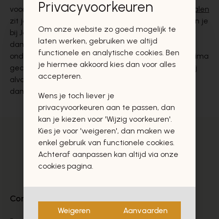
Privacyvoorkeuren
vooruitzicht hebt, met
een paar mooie damessandalen
zit je altijd goed. Voor elke gelegenheid en outfit kan je
Om onze website zo goed mogelijk te
bij Jean Delaere wel een geschikt paar
laten werken, gebruiken we altijd
damessandalen. Sandalen staan gewoon prachtig
functionele en analytische cookies. Ben
onder een luchtig zomerjurkje, maar kunnen ook prima
je hiermee akkoord kies dan voor alles
gecombineerd met een rok, short of jeans. Zo kan jij
accepteren.
alvast combineren naar hartenlust. De mooiste
damessandalen
koop je nu bij Jean Delaere
.
Wens je toch liever je
privacyvoorkeuren aan te passen, dan
kan je kiezen voor 'Wijzig voorkeuren'.
Kies je voor 'weigeren', dan maken we
enkel gebruik van functionele cookies.
Achteraf aanpassen kan altijd via onze
cookies pagina.
Contact
Weigeren
Aanvaarden