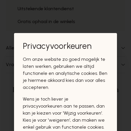
Uitstekende klantendienst
Gratis ophaal in de winkels
Privacyvoorkeuren
Alles over dit product
Om onze website zo goed mogelijk te
Vragen over dit product?
laten werken, gebruiken we altijd
functionele en analytische cookies. Ben
je hiermee akkoord kies dan voor alles
accepteren.
Deze producten zullen u zeker en
vast ook interesseren
Wens je toch liever je
privacyvoorkeuren aan te passen, dan
kan je kiezen voor 'Wijzig voorkeuren'.
Kies je voor 'weigeren', dan maken we
enkel gebruik van functionele cookies.