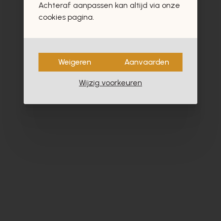
Achteraf aanpassen kan altijd via onze
cookies pagina.
Weigeren
Aanvaarden
Wijzig voorkeuren
Peter Kaiser
Zi