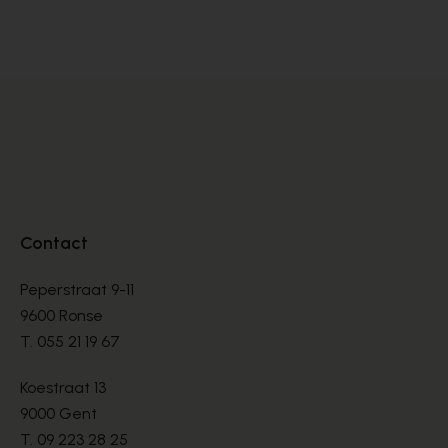
PUMPS
PU
€ 145,00
€ 
Contact
Peperstraat 9-11
9600 Ronse
T.
055 21 19 67
Koestraat 13
9000 Gent
T.
09 223 28 25