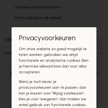
Uitstekende klantendienst
Gratis ophaal in de winkels
Privacyvoorkeuren
Alles over dit product
Om onze website zo goed mogelijk te
Vragen over dit product?
laten werken, gebruiken we altijd
functionele en analytische cookies. Ben
je hiermee akkoord kies dan voor alles
accepteren.
Deze producten zullen u zeker en
vast ook interesseren
Wens je toch liever je
privacyvoorkeuren aan te passen, dan
kan je kiezen voor 'Wijzig voorkeuren'.
Kies je voor 'weigeren', dan maken we
enkel gebruik van functionele cookies.