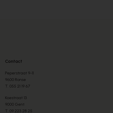
PUMPS
PU
€ 145,00
€ 
Contact
Peperstraat 9-11
9600 Ronse
T.
055 21 19 67
Koestraat 13
9000 Gent
T.
09 223 28 25