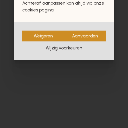
Achteraf aanpassen kan altijd via onze
cookies pagina.
Weigeren
Aanvaarden
Wijzig voorkeuren
Peter Kaiser
Zi