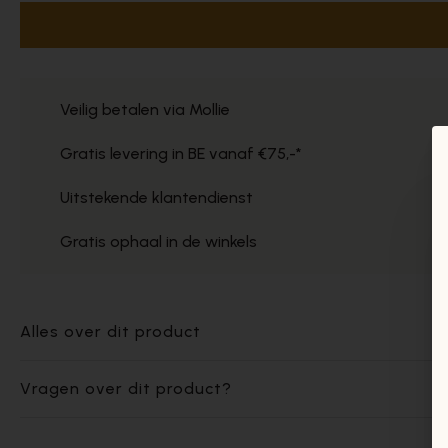
Veilig betalen via Mollie
Gratis levering in BE vanaf €75,-*
Uitstekende klantendienst
Gratis ophaal in de winkels
Alles over dit product
Vragen over dit product?