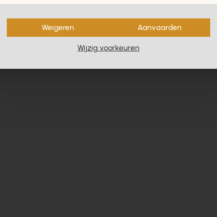
en zullen u zeker en vast ook
Weigeren
Aanvaarden
Wijzig voorkeuren