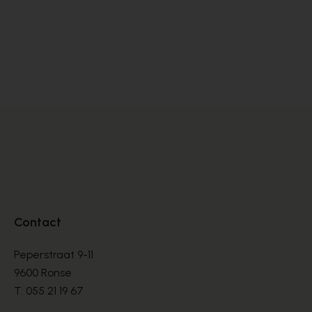
Carmens
BOTTEN
€ 260,00
Contact
Peperstraat 9-11
9600 Ronse
T.
055 21 19 67