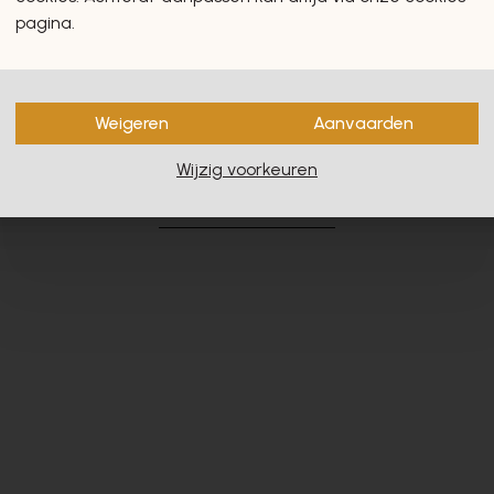
pagina.
Weigeren
Aanvaarden
en zullen u zeker en vast ook
Wijzig voorkeuren