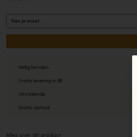
Kies je maat ...
Veilig betalen
Gratis levering in BE
Uitstekende
Gratis ophaal
Alles over dit product