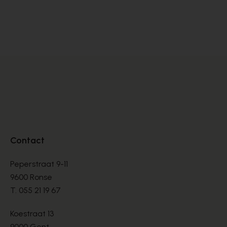
Floris Van Bommel
Br
VETERSCHOENEN
VE
€ 144,00
€ 
€ 240,00
Contact
Peperstraat 9-11
9600 Ronse
T.
055 21 19 67
Koestraat 13
9000 Gent