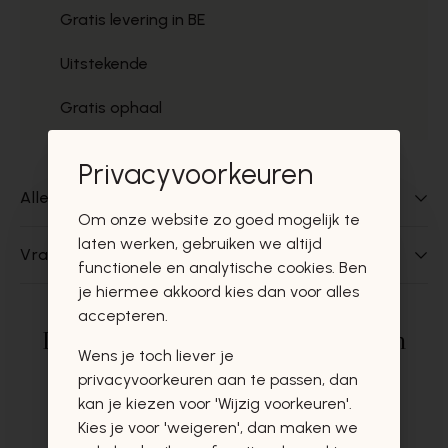
Gratis levering in BE
Uitstekende
Gratis ophaal
Privacyvoorkeuren
Alles over dit product
Om onze website zo goed mogelijk te
laten werken, gebruiken we altijd
Vragen over dit product?
functionele en analytische cookies. Ben
je hiermee akkoord kies dan voor alles
accepteren.
Deze producten zullen u zeker en
Wens je toch liever je
vast ook interesseren
privacyvoorkeuren aan te passen, dan
kan je kiezen voor 'Wijzig voorkeuren'.
Kies je voor 'weigeren', dan maken we