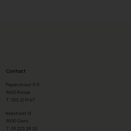
PUMPS
PU
€ 90,00
€ 
€ 225,00
Contact
Peperstraat 9-11
9600 Ronse
T.
055 21 19 67
Koestraat 13
9000 Gent
T.
09 223 28 25