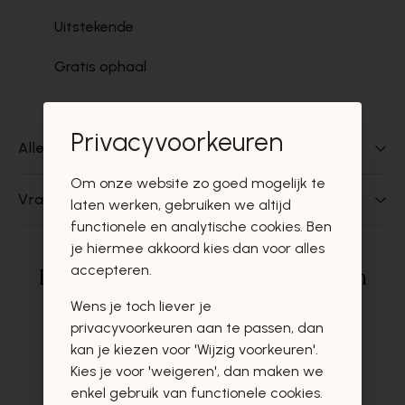
Uitstekende
Gratis ophaal
Privacyvoorkeuren
Alles over dit product
Om onze website zo goed mogelijk te
Vragen over dit product?
laten werken, gebruiken we altijd
functionele en analytische cookies. Ben
je hiermee akkoord kies dan voor alles
accepteren.
Deze producten zullen u zeker en
vast ook interesseren
Wens je toch liever je
privacyvoorkeuren aan te passen, dan
kan je kiezen voor 'Wijzig voorkeuren'.
Kies je voor 'weigeren', dan maken we
enkel gebruik van functionele cookies.