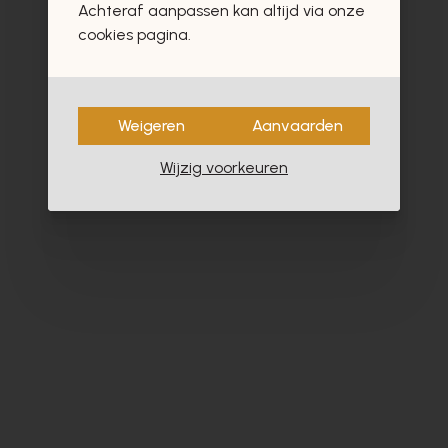
Achteraf aanpassen kan altijd via onze
- 60%
cookies pagina.
Weigeren
Aanvaarden
Wijzig voorkeuren
Roberto Festa
Zi