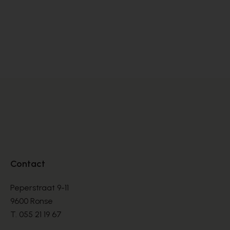
Softwaves
LOAFERS
€ 190,00
Contact
Peperstraat 9-11
9600 Ronse
T.
055 21 19 67