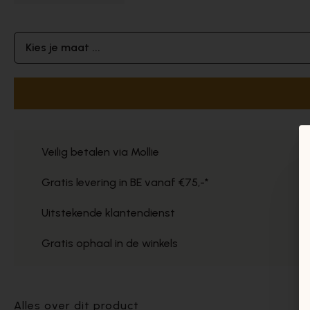
Kies je maat ...
Veilig betalen via Mollie
Gratis levering in BE vanaf €75,-*
Uitstekende klantendienst
Gratis ophaal in de winkels
Alles over dit product