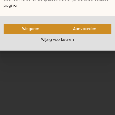
pagina.
Weigeren
Aanvaarden
en zullen u zeker en vast ook
Wijzig voorkeuren