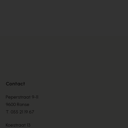
Cypres
Cy
SANDALEN
SA
€ 70,00
€ 
€ 100,00
Contact
Peperstraat 9-11
9600 Ronse
T.
055 21 19 67
Koestraat 13