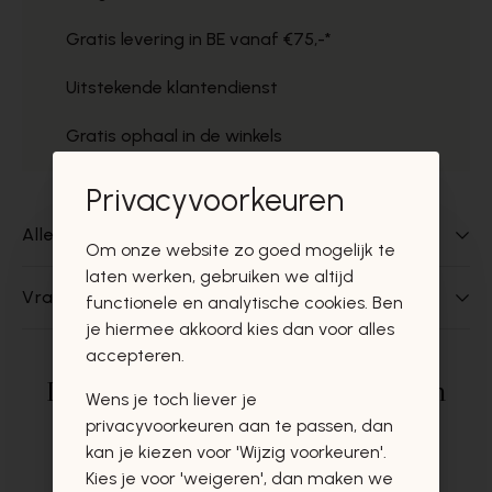
Gratis levering in BE vanaf €75,-*
Uitstekende klantendienst
Gratis ophaal in de winkels
Privacyvoorkeuren
Alles over dit product
Om onze website zo goed mogelijk te
laten werken, gebruiken we altijd
Vragen over dit product?
functionele en analytische cookies. Ben
je hiermee akkoord kies dan voor alles
accepteren.
Deze producten zullen u zeker en
Wens je toch liever je
vast ook interesseren
privacyvoorkeuren aan te passen, dan
kan je kiezen voor 'Wijzig voorkeuren'.
Kies je voor 'weigeren', dan maken we