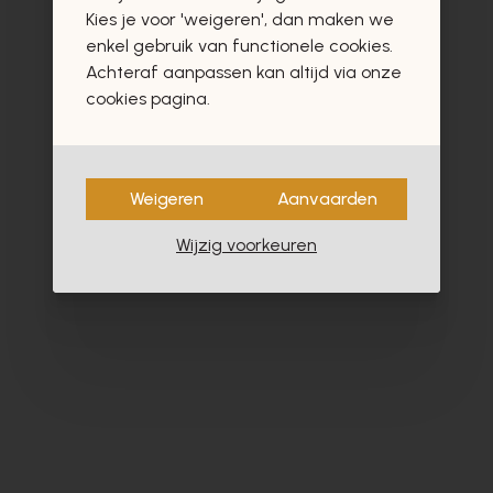
vast ook interesseren
Kies je voor 'weigeren', dan maken we
enkel gebruik van functionele cookies.
Achteraf aanpassen kan altijd via onze
cookies pagina.
- 30%
Weigeren
Aanvaarden
Wijzig voorkeuren