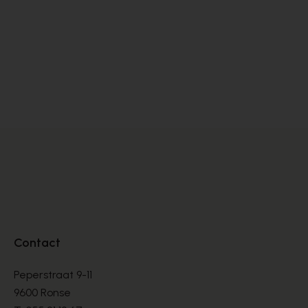
Cypres
Cy
SANDALEN
SA
€ 70,00
€ 
€ 100,00
Contact
Peperstraat 9-11
9600 Ronse