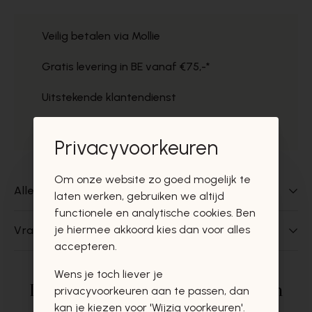
Veilig betalen via Mollie
Gratis levering in BE vanaf €75,-*
Uitstekende klantendienst
Gratis ophaal in de winkels
Privacyvoorkeuren
Om onze website zo goed mogelijk te
Alles over dit product
laten werken, gebruiken we altijd
functionele en analytische cookies. Ben
je hiermee akkoord kies dan voor alles
Vragen over dit product?
accepteren.
Wens je toch liever je
Deze producten zullen u zeker en
privacyvoorkeuren aan te passen, dan
kan je kiezen voor 'Wijzig voorkeuren'.