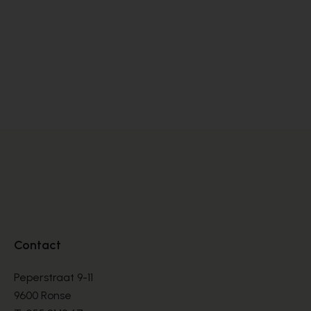
Satorisan
S
SNEAKERS
SN
€ 76,00
€ 
€ 190,00
Contact
Peperstraat 9-11
9600 Ronse