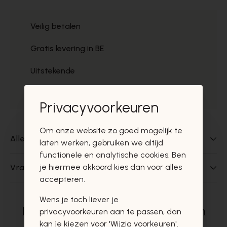
Veilig betalen
Gratis levering in BE
Uitstekende
Gratis ophaal
Privacyvoorkeuren
Om onze website zo goed mogelijk te
Alles over dit product
laten werken, gebruiken we altijd
functionele en analytische cookies. Ben
je hiermee akkoord kies dan voor alles
Vragen over dit product?
accepteren.
Wens je toch liever je
Deze producten zullen u zeker en
privacyvoorkeuren aan te passen, dan
kan je kiezen voor 'Wijzig voorkeuren'.