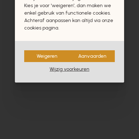
vast ook interesseren
Kies je voor 'weigeren', dan maken we
enkel gebruik van functionele cookies.
Achteraf aanpassen kan altijd via onze
cookies pagina.
- 60%
Weigeren
Aanvaarden
Wijzig voorkeuren