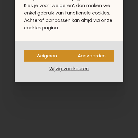
vast ook interesseren
Kies je voor 'weigeren', dan maken we
enkel gebruik van functionele cookies.
Achteraf aanpassen kan altijd via onze
cookies pagina.
- 40%
Weigeren
Aanvaarden
Wijzig voorkeuren