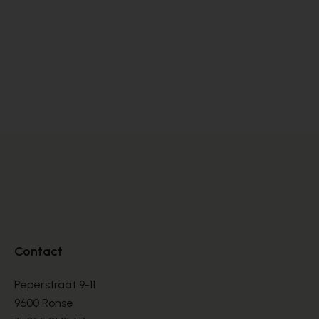
Dlsport
Sa
SNEAKERS
SN
€ 99,00
€ 
€ 165,00
Contact
Peperstraat 9-11
9600 Ronse