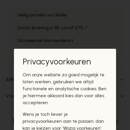
Veilig betalen via Mollie
Gratis levering in BE vanaf €75,-*
Uitstekende klantendienst
Gratis ophaal in de winkels
Privacyvoorkeuren
Om onze website zo goed mogelijk te
Alles over dit product
laten werken, gebruiken we altijd
functionele en analytische cookies. Ben
je hiermee akkoord kies dan voor alles
Vragen over dit product?
accepteren.
Wens je toch liever je
Deze producten zullen u zeker en
privacyvoorkeuren aan te passen, dan
kan je kiezen voor 'Wijzig voorkeuren'.