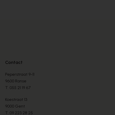
LOAFERS
LO
€ 190,00
€ 
Contact
Peperstraat 9-11
9600 Ronse
T.
055 21 19 67
Koestraat 13
9000 Gent
T.
09 223 28 25