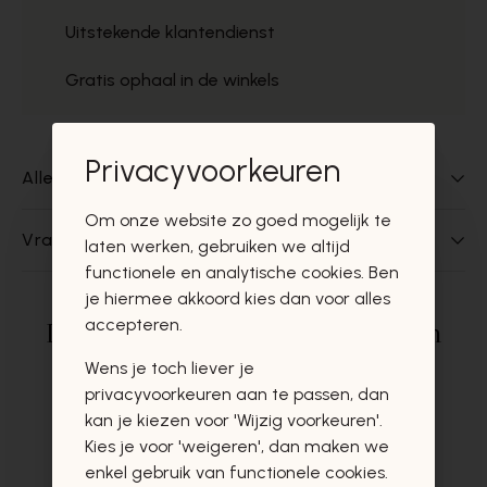
Uitstekende klantendienst
Gratis ophaal in de winkels
Privacyvoorkeuren
Alles over dit product
Om onze website zo goed mogelijk te
Vragen over dit product?
laten werken, gebruiken we altijd
functionele en analytische cookies. Ben
je hiermee akkoord kies dan voor alles
accepteren.
Deze producten zullen u zeker en
vast ook interesseren
Wens je toch liever je
privacyvoorkeuren aan te passen, dan
kan je kiezen voor 'Wijzig voorkeuren'.
Kies je voor 'weigeren', dan maken we
enkel gebruik van functionele cookies.