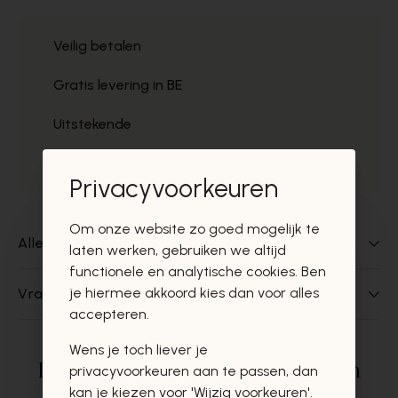
Veilig betalen
Gratis levering in BE
Uitstekende
Gratis ophaal
Privacyvoorkeuren
Om onze website zo goed mogelijk te
Alles over dit product
laten werken, gebruiken we altijd
functionele en analytische cookies. Ben
je hiermee akkoord kies dan voor alles
Vragen over dit product?
accepteren.
Wens je toch liever je
Deze producten zullen u zeker en
privacyvoorkeuren aan te passen, dan
kan je kiezen voor 'Wijzig voorkeuren'.