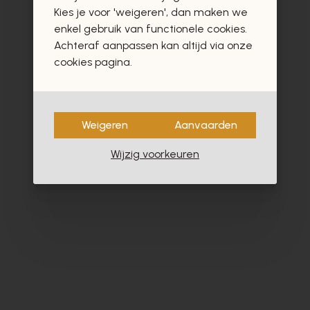
vast ook interesseren
Kies je voor 'weigeren', dan maken we
enkel gebruik van functionele cookies.
Achteraf aanpassen kan altijd via onze
cookies pagina.
- 60%
Weigeren
Aanvaarden
Wijzig voorkeuren