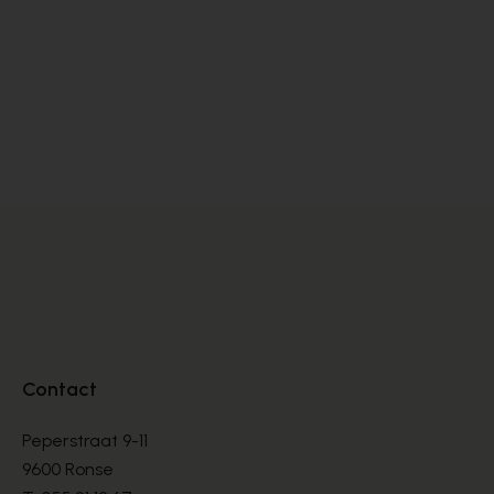
Satorisan
Fl
SNEAKERS
SN
€ 76,00
€ 
€ 190,00
Contact
Peperstraat 9-11
9600 Ronse