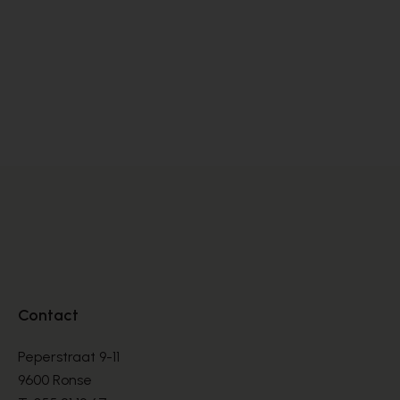
Zinda
Pe
PUMPS
PU
€ 105,00
€ 
€ 175,00
Contact
Peperstraat 9-11
9600 Ronse