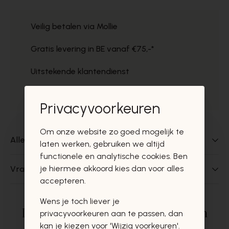
Veilig betalen via Mollie
Gratis levering in BE vanaf €75,-*
Uitstekende klantendienst
Gratis ophaal in de winkels
Privacyvoorkeuren
Om onze website zo goed mogelijk te
Alles over dit product
laten werken, gebruiken we altijd
functionele en analytische cookies. Ben
je hiermee akkoord kies dan voor alles
Vragen over dit product?
accepteren.
Wens je toch liever je
Deze producten zullen u zeker en
privacyvoorkeuren aan te passen, dan
kan je kiezen voor 'Wijzig voorkeuren'.