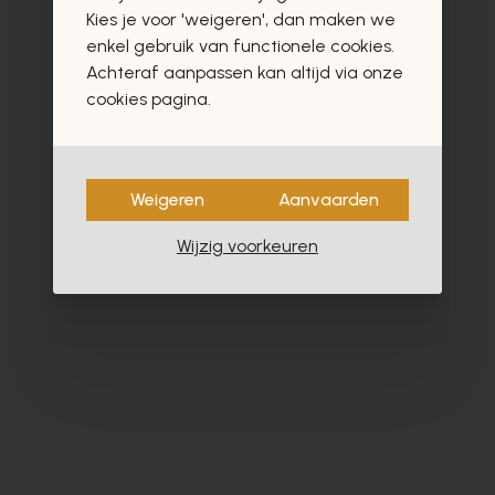
vast ook interesseren
Kies je voor 'weigeren', dan maken we
enkel gebruik van functionele cookies.
Achteraf aanpassen kan altijd via onze
cookies pagina.
- 40%
Weigeren
Aanvaarden
Wijzig voorkeuren