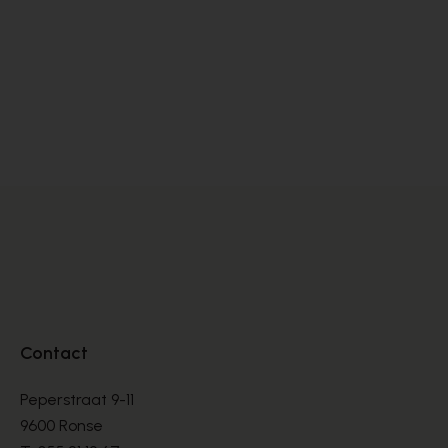
Alpe
Cy
BOOTS
BO
€ 135,00
€ 
Contact
Peperstraat 9-11
9600 Ronse