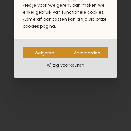
vast ook interesseren
Kies je voor 'weigeren', dan maken we
enkel gebruik van functionele cookies.
Achteraf aanpassen kan altijd via onze
cookies pagina.
Weigeren
Aanvaarden
Wijzig voorkeuren