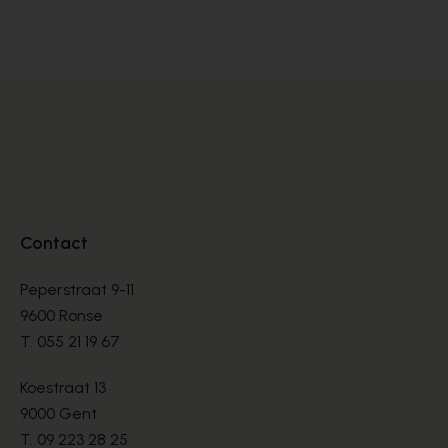
BOTTEN
BO
€ 260,00
€ 
Contact
Peperstraat 9-11
9600 Ronse
T.
055 21 19 67
Koestraat 13
9000 Gent
T.
09 223 28 25