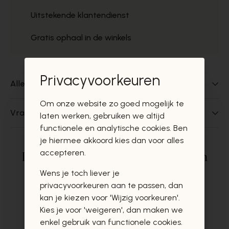
Uitstekende klantendienst
Gratis ophaal in de winkels
Privacyvoorkeuren
Alles over dit product
Om onze website zo goed mogelijk te
Vragen over dit product?
laten werken, gebruiken we altijd
functionele en analytische cookies. Ben
je hiermee akkoord kies dan voor alles
accepteren.
Deze producten zullen u zeker en
vast ook interesseren
Wens je toch liever je
privacyvoorkeuren aan te passen, dan
kan je kiezen voor 'Wijzig voorkeuren'.
Kies je voor 'weigeren', dan maken we
enkel gebruik van functionele cookies.