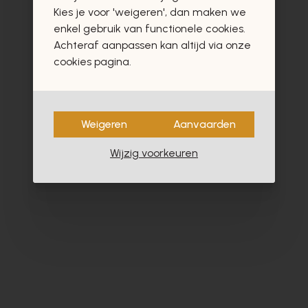
vast ook interesseren
Kies je voor 'weigeren', dan maken we
enkel gebruik van functionele cookies.
Achteraf aanpassen kan altijd via onze
cookies pagina.
- 40%
Weigeren
Aanvaarden
Wijzig voorkeuren