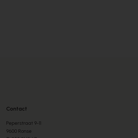
Zinda
Pe
PUMPS
PU
€ 105,00
€ 
€ 175,00
Contact
Peperstraat 9-11
9600 Ronse