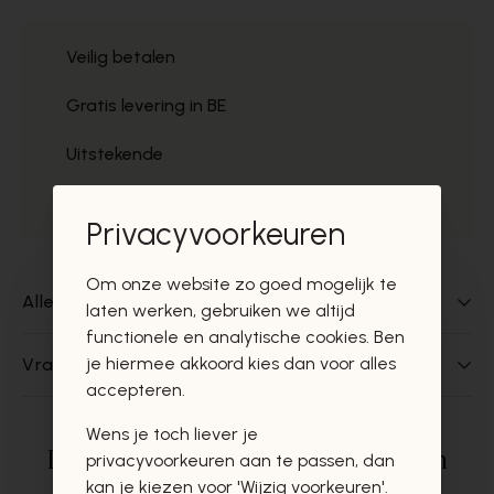
Veilig betalen
Gratis levering in BE
Uitstekende
Gratis ophaal
Privacyvoorkeuren
Om onze website zo goed mogelijk te
Alles over dit product
laten werken, gebruiken we altijd
functionele en analytische cookies. Ben
je hiermee akkoord kies dan voor alles
Vragen over dit product?
accepteren.
Wens je toch liever je
Deze producten zullen u zeker en
privacyvoorkeuren aan te passen, dan
kan je kiezen voor 'Wijzig voorkeuren'.